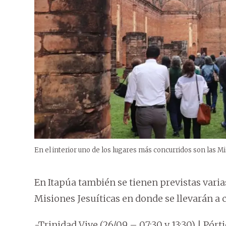
En el interior uno de los lugares más concurridos son las Mi
En Itapúa también se tienen previstas varia
Misiones Jesuíticas en donde se llevarán a c
-Trinidad Vive (26/09 – 07:30 y 13:30) | Pórt