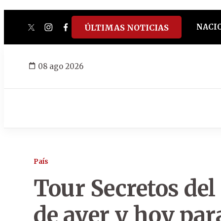
NACI
ÚLTIMAS NOTICIAS
twitter
instagram
facebook
tiktok
youtube
spotify
08 ago 2026
País
Tour Secretos del
de ayer y hoy para