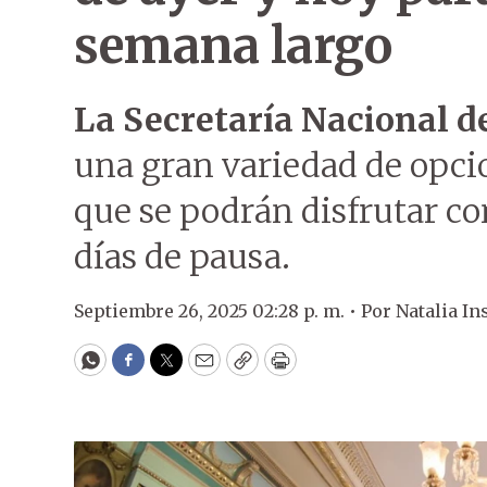
semana largo
La Secretaría Nacional d
una gran variedad de opcio
que se podrán disfrutar co
días de pausa.
Septiembre 26, 2025 02:28 p. m. •
Por
Natalia In
WhatsApp
Facebook
Twitter
Email
Copy
Print