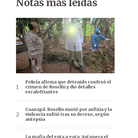
Notas más leídas
Policía afirma que detenido confesó el
crimen de Roselín y dio detalles
escalofriantes
Caazapá: Roselín murió por asfixia y la
violencia sufrió tras su deceso, según
autopsia
La mafia del gota a gota: Así opera el