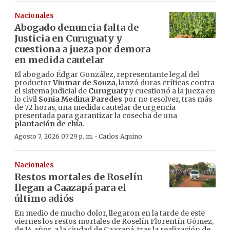
Nacionales
Abogado denuncia falta de
Justicia en Curuguaty y
cuestiona a jueza por demora
en medida cautelar
El abogado Édgar González, representante legal del
productor
Viumar de Souza
, lanzó duras críticas contra
el sistema judicial de
Curuguaty
y cuestionó a la jueza en
lo civil
Sonia Medina Paredes
por no resolver, tras más
de 72 horas, una medida cautelar de urgencia
presentada para garantizar la cosecha de una
plantación de chía
.
·
Agosto 7, 2026 07:29 p. m.
Carlos Aquino
Nacionales
Restos mortales de Roselín
llegan a Caazapá para el
último adiós
En medio de mucho dolor, llegaron en la tarde de este
viernes los restos mortales de Roselín Florentín Gómez,
de 14 años, a la ciudad de Caazapá, tras la realización de