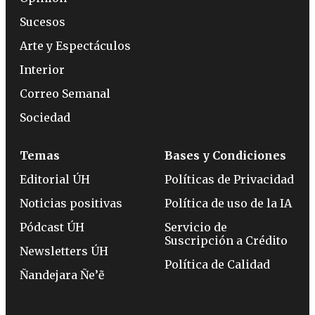
Sucesos
Arte y Espectáculos
Interior
Correo Semanal
Sociedad
Temas
Bases y Condiciones
Editorial ÚH
Políticas de Privacidad
Noticias positivas
Política de uso de la IA
Pódcast ÚH
Servicio de
Suscripción a Crédito
Newsletters ÚH
Política de Calidad
Ñandejara Ñe’ẽ