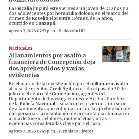
La
Fiscalía
imputó este viernes a un joven de 21 años y a
dos adolescentes por
homicidio doloso
, en el marco del
crimen de
Roselín Florentín Gómez
, de 14 años,
ocurrido en
Caazapá
.
·
Agosto 7, 2026 07:57 p. m.
Redacción ÚH
Nacionales
Allanamientos por asalto a
financiera de Concepción deja
dos aprehendidos y varias
evidencias
En el marco de la investigación por el
millonario asalto
al local de créditos
Credi Ágil
, ocurrido el pasado 30 de
julio en el centro de
Concepción
, agentes del
Departamento de Investigaciones de Hechos Punibles
de la
Policía Nacional
realizaron este viernes una serie
de allanamientos que culminaron con la aprehensión de
dos personas, la incautación de presunta marihuana, un
arma de fuego, celulares, motocicletas y otras
evidencias consideradas clave para el caso.
·
Agosto 7, 2026 07:45 p. m.
Justiniano Riveros