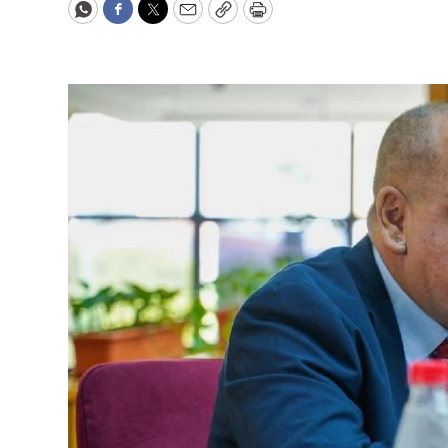
WhatsApp
Facebook
Twitter
Email
Copy
Print