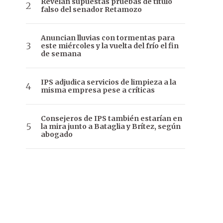
Revelan supuestas pruebas de título
falso del senador Retamozo
Anuncian lluvias con tormentas para
este miércoles y la vuelta del frío el fin
de semana
IPS adjudica servicios de limpieza a la
misma empresa pese a críticas
Consejeros de IPS también estarían en
la mira junto a Bataglia y Brítez, según
abogado