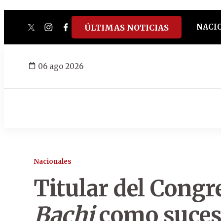
NACI
ÚLTIMAS NOTICIAS
twitter
instagram
facebook
tiktok
youtube
spotify
06 ago 2026
Nacionales
Titular del Cong
Bachi
como suceso