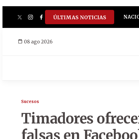
NACI
ÚLTIMAS NOTICIAS
twitter
instagram
facebook
tiktok
youtube
spotify
08 ago 2026
Sucesos
Timadores ofrec
falsas en Facebo