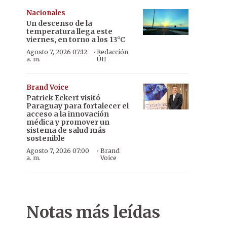
Nacionales
Un descenso de la
temperatura llega este
viernes, en torno a los 13°C
·
Agosto 7, 2026 07:12
Redacción
a. m.
ÚH
Brand Voice
Patrick Eckert visitó
Paraguay para fortalecer el
acceso a la innovación
médica y promover un
sistema de salud más
sostenible
·
Agosto 7, 2026 07:00
Brand
a. m.
Voice
Notas más leídas