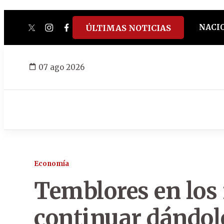
NACI
ÚLTIMAS NOTICIAS
twitter
instagram
facebook
tiktok
youtube
spotify
07 ago 2026
Economía
Temblores en los
continuar dándole