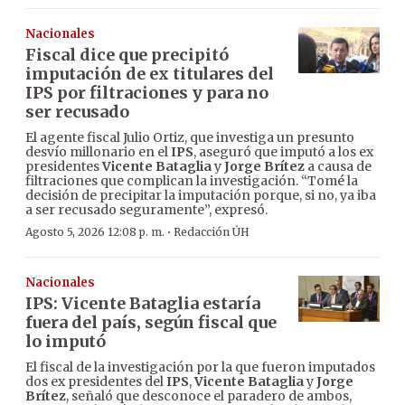
Nacionales
Fiscal dice que precipitó
imputación de ex titulares del
IPS por filtraciones y para no
ser recusado
El agente fiscal Julio Ortiz, que investiga un presunto
desvío millonario en el
IPS
, aseguró que imputó a los ex
presidentes
Vicente Bataglia
y
Jorge Brítez
a causa de
filtraciones que complican la investigación. “Tomé la
decisión de precipitar la imputación porque, si no, ya iba
a ser recusado seguramente”, expresó.
·
Agosto 5, 2026 12:08 p. m.
Redacción ÚH
Nacionales
IPS: Vicente Bataglia estaría
fuera del país, según fiscal que
lo imputó
El fiscal de la investigación por la que fueron imputados
dos ex presidentes del
IPS
,
Vicente Bataglia
y
Jorge
Brítez
, señaló que desconoce el paradero de ambos,