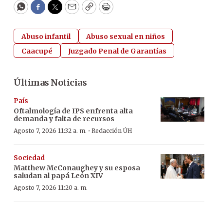
WhatsApp
Facebook
Twitter
Email
Copy
Print
Abuso infantil
Abuso sexual en niños
Caacupé
Juzgado Penal de Garantías
Últimas Noticias
País
Oftalmología de IPS enfrenta alta
demanda y falta de recursos
·
Agosto 7, 2026 11:32 a. m.
Redacción ÚH
Sociedad
Matthew McConaughey y su esposa
saludan al papá León XIV
Agosto 7, 2026 11:20 a. m.