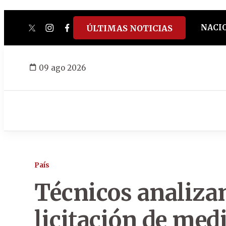
NACI
ÚLTIMAS NOTICIAS
twitter
instagram
facebook
tiktok
youtube
spotify
09 ago 2026
País
Técnicos analiza
licitación de me