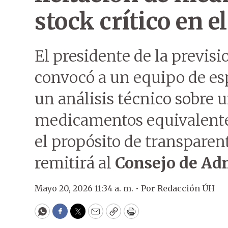
stock crítico en e
El presidente de la previsi
convocó a un equipo de esp
un análisis técnico sobre u
medicamentos equivalente 
el propósito de transparen
remitirá al
Consejo de Ad
Mayo 20, 2026 11:34 a. m. •
Por
Redacción ÚH
WhatsApp
Facebook
Twitter
Email
Copy
Print