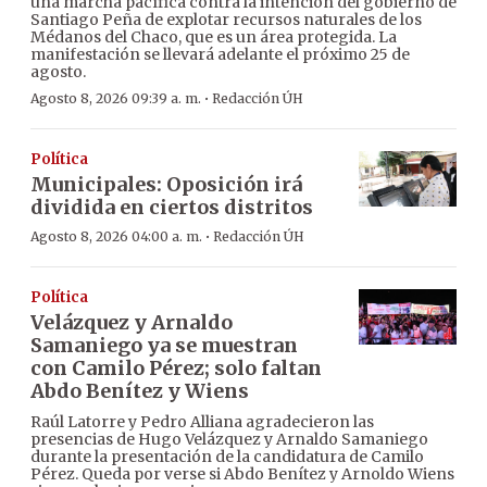
una marcha pacífica contra la intención del gobierno de
Santiago Peña de explotar recursos naturales de los
Médanos del Chaco, que es un área protegida. La
manifestación se llevará adelante el próximo 25 de
agosto.
·
Agosto 8, 2026 09:39 a. m.
Redacción ÚH
Política
Municipales: Oposición irá
dividida en ciertos distritos
·
Agosto 8, 2026 04:00 a. m.
Redacción ÚH
Política
Velázquez y Arnaldo
Samaniego ya se muestran
con Camilo Pérez; solo faltan
Abdo Benítez y Wiens
Raúl Latorre y Pedro Alliana agradecieron las
presencias de Hugo Velázquez y Arnaldo Samaniego
durante la presentación de la candidatura de Camilo
Pérez. Queda por verse si Abdo Benítez y Arnoldo Wiens