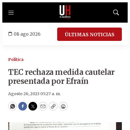
Menú
Mostrar
búsqued
08 ago 2026
ÚLTIMAS NOTICIAS
Política
TEC rechaza medida cautelar
presentada por Efraín
Agosto 26, 2023 05:27 a. m.
WhatsApp
Facebook
Twitter
Email
Copy
Print