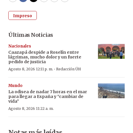
WhatsApp
Facebook
Twitter
Email
Copy
Print
Impreso
Últimas Noticias
Nacionales
Caazapá despide a Roselín entre
lágrimas, mucho dolor y un fuerte
pedido de justicia
·
Agosto 8, 2026 12:11 p. m.
Redacción ÚH
Mundo
La odisea de nadar 7 horas en el mar
para llegar a España y “cambiar de
vida”
Agosto 8, 2026 11:22 a. m.
Notas más leídas