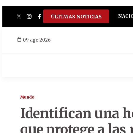
NACI
ÚLTIMAS NOTICIAS
twitter
instagram
facebook
tiktok
youtube
spotify
09 ago 2026
Mundo
Identifican una 
que protege a las