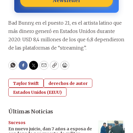
Newsletter
Bad Bunny, en el puesto 21, es el artista latino que
más dinero generó en Estados Unidos durante
2020: USD 8,4 millones de los que 6,8 dependieron
de las plataformas de “streaming”.
WhatsApp
Facebook
Twitter
Email
Copy
Print
Taylor Swift
derechos de autor
Estados Unidos (EEUU)
Últimas Noticias
Sucesos
En nuevo juicio, dan 7 años a esposa de