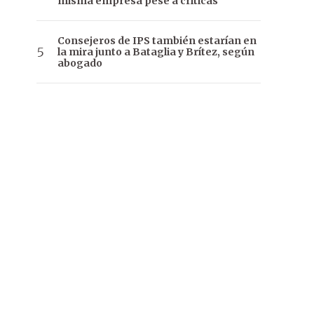
misma empresa pese a críticas
Consejeros de IPS también estarían en
la mira junto a Bataglia y Brítez, según
abogado