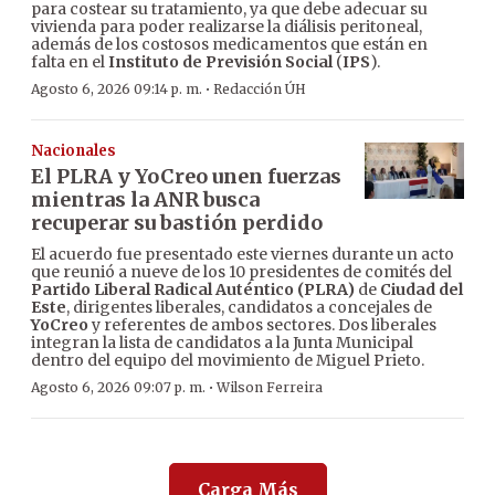
para costear su tratamiento, ya que debe adecuar su
vivienda para poder realizarse la diálisis peritoneal,
además de los costosos medicamentos que están en
falta en el
Instituto de Previsión Social
(
IPS
).
·
Agosto 6, 2026 09:14 p. m.
Redacción ÚH
Nacionales
El PLRA y YoCreo unen fuerzas
mientras la ANR busca
recuperar su bastión perdido
El acuerdo fue presentado este viernes durante un acto
que reunió a nueve de los 10 presidentes de comités del
Partido Liberal Radical Auténtico (PLRA)
de
Ciudad del
Este
, dirigentes liberales, candidatos a concejales de
YoCreo
y referentes de ambos sectores. Dos liberales
integran la lista de candidatos a la Junta Municipal
dentro del equipo del movimiento de Miguel Prieto.
·
Agosto 6, 2026 09:07 p. m.
Wilson Ferreira
Carga Más