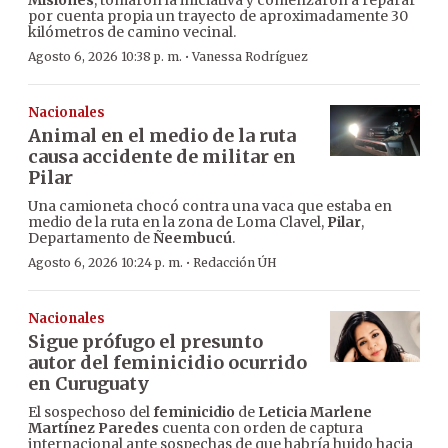
Misiones
, tomaron la iniciativa y comenzaron a reparar
por cuenta propia un trayecto de aproximadamente 30
kilómetros de camino vecinal.
·
Agosto 6, 2026 10:38 p. m.
Vanessa Rodríguez
Nacionales
Animal en el medio de la ruta
causa accidente de militar en
Pilar
Una camioneta chocó contra una vaca que estaba en
medio de la ruta en la zona de Loma Clavel,
Pilar
,
Departamento de
Ñeembucú
.
·
Agosto 6, 2026 10:24 p. m.
Redacción ÚH
Nacionales
Sigue prófugo el presunto
autor del feminicidio ocurrido
en Curuguaty
El sospechoso del
feminicidio
de
Leticia Marlene
Martínez Paredes
cuenta con orden de captura
internacional ante sospechas de que habría huido hacia