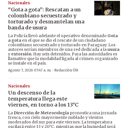
Nacionales
“Gota a gota”: Rescatan a un
colombiano secuestrado y
torturado y desmantelan una
banda de usura
La Policía llevó adelante el operativo denominado
Gota
a gota
en el que se dio el rescate de un ciudadano
colombiano secuestrado y torturado en Paraguay. Los
autores serían miembros de una red dedicada a la
usura
y
extorsión
. Hay seis detenidos. Para las autoridades es
llamativo que la modalidad ligada al crimen organizado
se instale en el país.
·
Agosto 7, 2026 07:47 a. m.
Redacción ÚH
Nacionales
Un descenso de la
temperatura llega este
viernes, en torno a los 13°C
La
Dirección de Meteorología
pronostica una jornada
fresca, con cielo mayormente nublado y vientos
moderados del sur para este viernes. La temperatura
oscilará entre 13 y 20°C, mientras que la humedad será