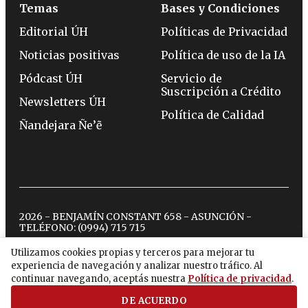
Temas
Bases y Condiciones
Editorial ÚH
Políticas de Privacidad
Noticias positivas
Política de uso de la IA
Pódcast ÚH
Servicio de
Suscripción a Crédito
Newsletters ÚH
Política de Calidad
Ñandejara Ñe’ẽ
2026 - BENJAMÍN CONSTANT 658 - ASUNCIÓN -
TELÉFONO:
(0994) 715 715
Utilizamos cookies propias y terceros para mejorar tu
experiencia de navegación y analizar nuestro tráfico. Al
twitter
instagram
facebook
tiktok
youtube
spotify
continuar navegando, aceptás nuestra
Política de privacidad
.
DE ACUERDO