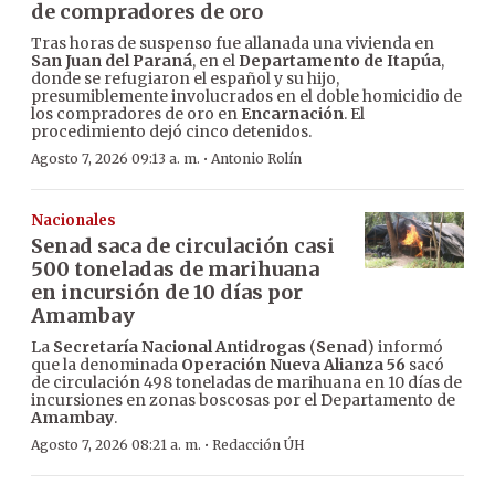
de compradores de oro
Tras horas de suspenso fue allanada una vivienda en
San Juan del Paraná
, en el
Departamento de Itapúa
,
donde se refugiaron el español y su hijo,
presumiblemente involucrados en el doble homicidio de
los compradores de oro en
Encarnación
. El
procedimiento dejó cinco detenidos.
·
Agosto 7, 2026 09:13 a. m.
Antonio Rolín
Nacionales
Senad saca de circulación casi
500 toneladas de marihuana
en incursión de 10 días por
Amambay
La
Secretaría Nacional Antidrogas
(
Senad
) informó
que la denominada
Operación Nueva Alianza 56
sacó
de circulación 498 toneladas de marihuana en 10 días de
incursiones en zonas boscosas por el Departamento de
Amambay
.
·
Agosto 7, 2026 08:21 a. m.
Redacción ÚH