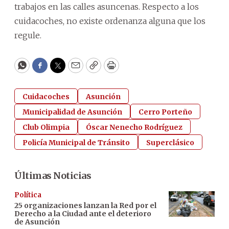
trabajos en las calles asuncenas. Respecto a los
cuidacoches, no existe ordenanza alguna que los
regule.
WhatsApp
Facebook
Twitter
Email
Copy
Print
Cuidacoches
Asunción
Municipalidad de Asunción
Cerro Porteño
Club Olimpia
Óscar Nenecho Rodríguez
Policía Municipal de Tránsito
Superclásico
Últimas Noticias
Política
25 organizaciones lanzan la Red por el
Derecho a la Ciudad ante el deterioro
de Asunción