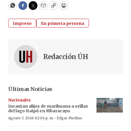
WhatsApp
Facebook
Twitter
Email
Copy
Print
Impreso
En primera persona
Redacción ÚH
Últimas Noticias
Nacionales
Incautan alijos de marihuana a orillas
del lago Itaipú en Mbaracayu
·
Agosto 7, 2026 02:04 p. m.
Edgar Medina