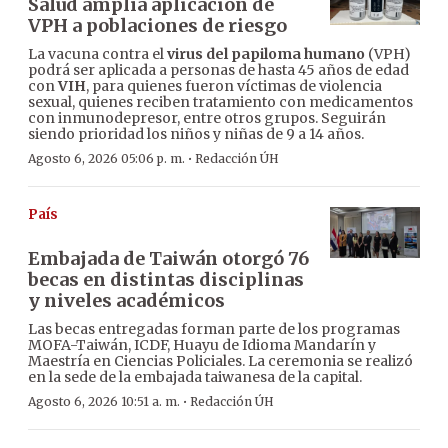
Salud amplía aplicación de
VPH a poblaciones de riesgo
La vacuna contra el
virus del papiloma humano
(VPH)
podrá ser aplicada a personas de hasta 45 años de edad
con
VIH
, para quienes fueron víctimas de violencia
sexual, quienes reciben tratamiento con medicamentos
con inmunodepresor, entre otros grupos. Seguirán
siendo prioridad los niños y niñas de 9 a 14 años.
·
Agosto 6, 2026 05:06 p. m.
Redacción ÚH
País
Embajada de Taiwán otorgó 76
becas en distintas disciplinas
y niveles académicos
Las becas entregadas forman parte de los programas
MOFA-Taiwán, ICDF, Huayu de Idioma Mandarín y
Maestría en Ciencias Policiales. La ceremonia se realizó
en la sede de la embajada taiwanesa de la capital.
·
Agosto 6, 2026 10:51 a. m.
Redacción ÚH