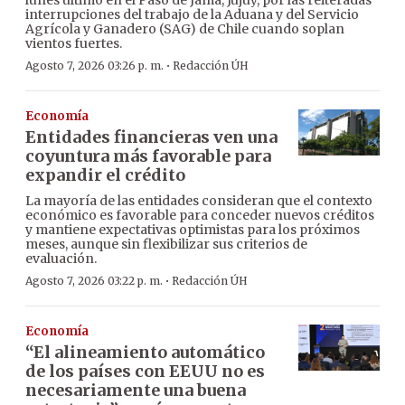
lunes último en el Paso de Jama, Jujuy, por las reiteradas
interrupciones del trabajo de la Aduana y del Servicio
Agrícola y Ganadero (SAG) de Chile cuando soplan
vientos fuertes.
·
Agosto 7, 2026 03:26 p. m.
Redacción ÚH
Economía
Entidades financieras ven una
coyuntura más favorable para
expandir el crédito
La mayoría de las entidades consideran que el contexto
económico es favorable para conceder nuevos créditos
y mantiene expectativas optimistas para los próximos
meses, aunque sin flexibilizar sus criterios de
evaluación.
·
Agosto 7, 2026 03:22 p. m.
Redacción ÚH
Economía
“El alineamiento automático
de los países con EEUU no es
necesariamente una buena