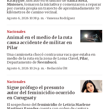
Ka’atygue
, ubicado en el distrito de
Santa Rosa
,
Misiones
, tomaron la iniciativa y comenzaron a reparar
por cuenta propia un trayecto de aproximadamente 30
kilómetros de camino vecinal.
·
Agosto 6, 2026 10:38 p. m.
Vanessa Rodríguez
Nacionales
Animal en el medio de la ruta
causa accidente de militar en
Pilar
Una camioneta chocó contra una vaca que estaba en
medio de la ruta en la zona de Loma Clavel,
Pilar
,
Departamento de
Ñeembucú
.
·
Agosto 6, 2026 10:24 p. m.
Redacción ÚH
Nacionales
Sigue prófugo el presunto
autor del feminicidio ocurrido
en Curuguaty
El sospechoso del
feminicidio
de
Leticia Marlene
Martínez Paredes
cuenta con orden de captura