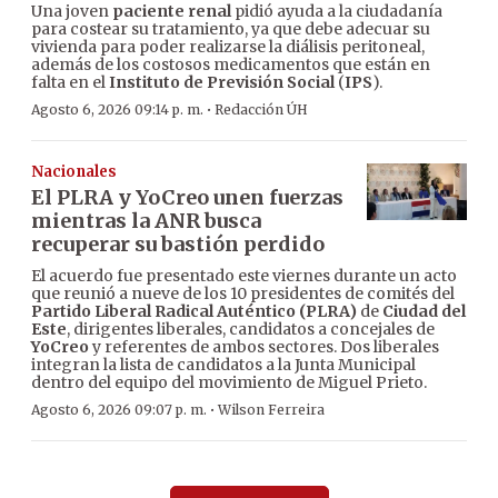
Una joven
paciente renal
pidió ayuda a la ciudadanía
para costear su tratamiento, ya que debe adecuar su
vivienda para poder realizarse la diálisis peritoneal,
además de los costosos medicamentos que están en
falta en el
Instituto de Previsión Social
(
IPS
).
·
Agosto 6, 2026 09:14 p. m.
Redacción ÚH
Nacionales
El PLRA y YoCreo unen fuerzas
mientras la ANR busca
recuperar su bastión perdido
El acuerdo fue presentado este viernes durante un acto
que reunió a nueve de los 10 presidentes de comités del
Partido Liberal Radical Auténtico (PLRA)
de
Ciudad del
Este
, dirigentes liberales, candidatos a concejales de
YoCreo
y referentes de ambos sectores. Dos liberales
integran la lista de candidatos a la Junta Municipal
dentro del equipo del movimiento de Miguel Prieto.
·
Agosto 6, 2026 09:07 p. m.
Wilson Ferreira