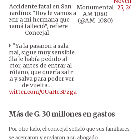
—
Novembe
🔴 Accidente fatal en San
Monumental
25, 2024
Bernardino: "Hoy le vamos a
AM 1080
decir a mi hermana que
(@AM_1080)
mamá falleció", refiere
Concejal
🗣️ "Ya la pasaron a sala
normal, sigue muy sensible.
Ella le había pedido al
doctor, antes de entrar al
quirófano, que quería salir
sana y salva para poder ver
de vuelta…
pic.twitter.com/0UaHe3Pzga
Más de G. 30 millones en gastos
Por otro lado, el concejal señaló que sus familiares
se acercaron y enviaron a su abogado.