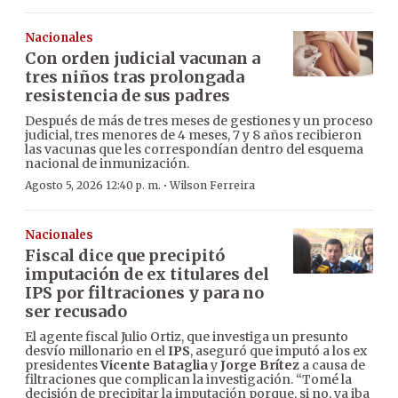
Nacionales
Con orden judicial vacunan a
tres niños tras prolongada
resistencia de sus padres
Después de más de tres meses de gestiones y un proceso
judicial, tres menores de 4 meses, 7 y 8 años recibieron
las vacunas que les correspondían dentro del esquema
nacional de inmunización.
·
Agosto 5, 2026 12:40 p. m.
Wilson Ferreira
Nacionales
Fiscal dice que precipitó
imputación de ex titulares del
IPS por filtraciones y para no
ser recusado
El agente fiscal Julio Ortiz, que investiga un presunto
desvío millonario en el
IPS
, aseguró que imputó a los ex
presidentes
Vicente Bataglia
y
Jorge Brítez
a causa de
filtraciones que complican la investigación. “Tomé la
decisión de precipitar la imputación porque, si no, ya iba