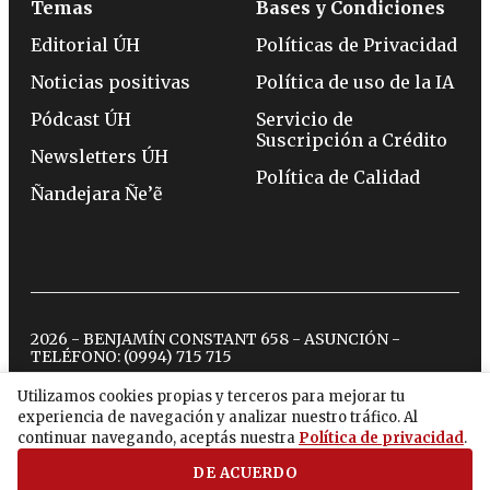
Temas
Bases y Condiciones
Editorial ÚH
Políticas de Privacidad
Noticias positivas
Política de uso de la IA
Pódcast ÚH
Servicio de
Suscripción a Crédito
Newsletters ÚH
Política de Calidad
Ñandejara Ñe’ẽ
2026 - BENJAMÍN CONSTANT 658 - ASUNCIÓN -
TELÉFONO:
(0994) 715 715
Utilizamos cookies propias y terceros para mejorar tu
experiencia de navegación y analizar nuestro tráfico. Al
twitter
instagram
facebook
tiktok
youtube
spotify
continuar navegando, aceptás nuestra
Política de privacidad
.
DE ACUERDO