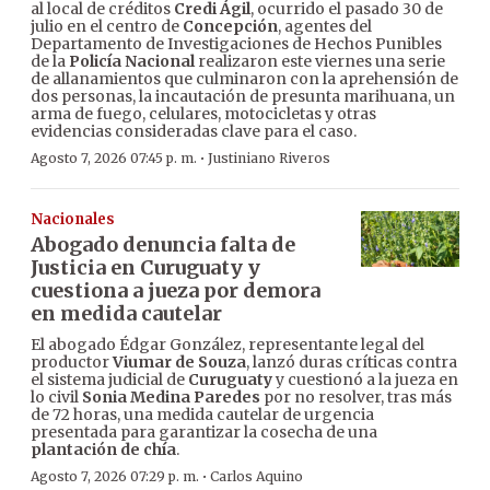
al local de créditos
Credi Ágil
, ocurrido el pasado 30 de
julio en el centro de
Concepción
, agentes del
Departamento de Investigaciones de Hechos Punibles
de la
Policía Nacional
realizaron este viernes una serie
de allanamientos que culminaron con la aprehensión de
dos personas, la incautación de presunta marihuana, un
arma de fuego, celulares, motocicletas y otras
evidencias consideradas clave para el caso.
·
Agosto 7, 2026 07:45 p. m.
Justiniano Riveros
Nacionales
Abogado denuncia falta de
Justicia en Curuguaty y
cuestiona a jueza por demora
en medida cautelar
El abogado Édgar González, representante legal del
productor
Viumar de Souza
, lanzó duras críticas contra
el sistema judicial de
Curuguaty
y cuestionó a la jueza en
lo civil
Sonia Medina Paredes
por no resolver, tras más
de 72 horas, una medida cautelar de urgencia
presentada para garantizar la cosecha de una
plantación de chía
.
·
Agosto 7, 2026 07:29 p. m.
Carlos Aquino