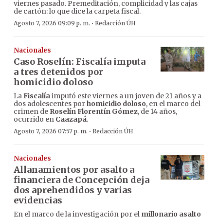
viernes pasado. Premeditación, complicidad y las cajas
de cartón: lo que dice la carpeta fiscal.
·
Agosto 7, 2026 09:09 p. m.
Redacción ÚH
Nacionales
Caso Roselín: Fiscalía imputa
a tres detenidos por
homicidio doloso
La
Fiscalía
imputó este viernes a un joven de 21 años y a
dos adolescentes por
homicidio doloso
, en el marco del
crimen de
Roselín Florentín Gómez
, de 14 años,
ocurrido en
Caazapá
.
·
Agosto 7, 2026 07:57 p. m.
Redacción ÚH
Nacionales
Allanamientos por asalto a
financiera de Concepción deja
dos aprehendidos y varias
evidencias
En el marco de la investigación por el
millonario asalto