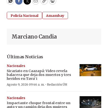
WhatsApp
Facebook
Twitter
Email
Copy
Print
Policía Nacional
Amambay
Marciano Candia
Últimas Noticias
Nacionales
Sicariato en Caazapá: Video revela
balacera que deja dos muertos y tres
heridos en Tava’ i
·
Agosto 9, 2026 09:46 a. m.
Redacción ÚH
Nacionales
Impactante choque frontal entre un
auto y un camión deja dos mujeres