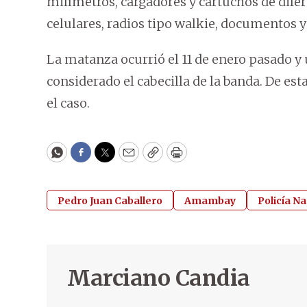
milímetros, cargadores y cartuchos de difere
celulares, radios tipo walkie, documentos y
La matanza ocurrió el 11 de enero pasado 
considerado el cabecilla de la banda. De es
el caso.
WhatsApp
Facebook
Twitter
Email
Copy
Print
Pedro Juan Caballero
Amambay
Policía Na
Marciano Candia