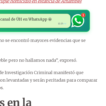
éxtuple homicidio en estancia de Amamb
ay
1
 al canal de ÚH en WhatsApp 🤩
12:25
✓✓
 no se encontró mayores evidencias que se
ble pero no hallamos nada”, expresó.
e de Investigación Criminal manifestó que
eron levantadas y serán peritadas para comparar
s.
s en la