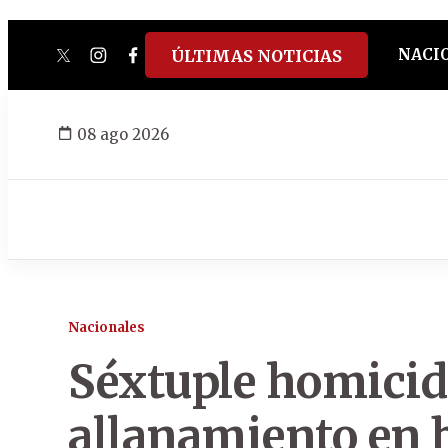
NACI
ÚLTIMAS NOTICIAS
twitter
instagram
facebook
tiktok
youtube
spotify
08 ago 2026
Nacionales
Séxtuple homicid
allanamiento en 