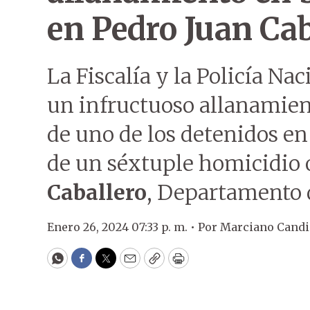
en Pedro Juan Cab
La Fiscalía y la Policía Na
un infructuoso allanamien
de uno de los detenidos en
de un séxtuple homicidio 
Caballero
, Departamento
Enero 26, 2024 07:33 p. m. •
Por
Marciano Candi
WhatsApp
Facebook
Twitter
Email
Copy
Print