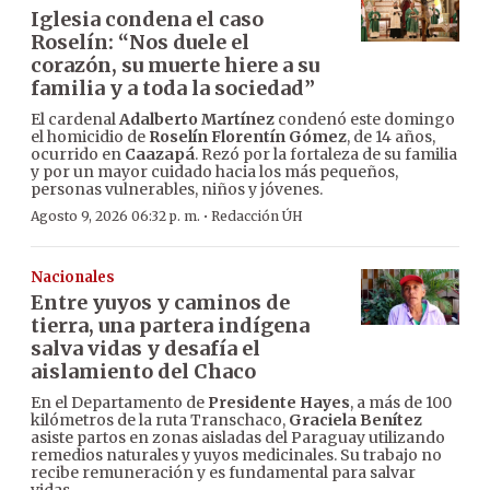
Iglesia condena el caso
Roselín: “Nos duele el
corazón, su muerte hiere a su
familia y a toda la sociedad”
El cardenal
Adalberto Martínez
condenó este domingo
el homicidio de
Roselín Florentín Gómez
, de 14 años,
ocurrido en
Caazapá
. Rezó por la fortaleza de su familia
y por un mayor cuidado hacia los más pequeños,
personas vulnerables, niños y jóvenes.
·
Agosto 9, 2026 06:32 p. m.
Redacción ÚH
Nacionales
Entre yuyos y caminos de
tierra, una partera indígena
salva vidas y desafía el
aislamiento del Chaco
En el Departamento de
Presidente Hayes
, a más de 100
kilómetros de la ruta Transchaco,
Graciela Benítez
asiste partos en zonas aisladas del Paraguay utilizando
remedios naturales y yuyos medicinales. Su trabajo no
recibe remuneración y es fundamental para salvar