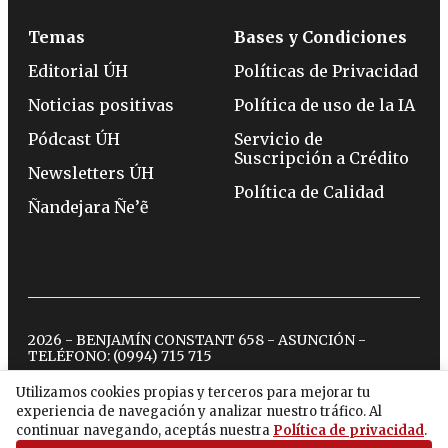
Temas
Bases y Condiciones
Editorial ÚH
Políticas de Privacidad
Noticias positivas
Política de uso de la IA
Pódcast ÚH
Servicio de
Suscripción a Crédito
Newsletters ÚH
Política de Calidad
Ñandejara Ñe’ẽ
2026 - BENJAMÍN CONSTANT 658 - ASUNCIÓN -
TELÉFONO:
(0994) 715 715
Utilizamos cookies propias y terceros para mejorar tu
experiencia de navegación y analizar nuestro tráfico. Al
twitter
instagram
facebook
tiktok
youtube
spotify
continuar navegando, aceptás nuestra
Política de privacidad
.