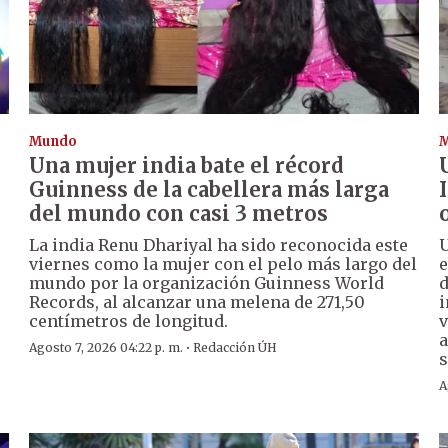
Mundo
Una mujer india bate el récord
Guinness de la cabellera más larga
del mundo con casi 3 metros
La india Renu Dhariyal ha sido reconocida este
U
viernes como la mujer con el pelo más largo del
e
mundo por la organización Guinness World
d
Records, al alcanzar una melena de 271,50
i
centímetros de longitud.
v
a
·
Agosto 7, 2026 04:22 p. m.
Redacción ÚH
s
A