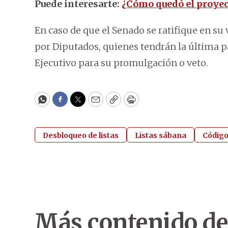
Puede interesarte:
¿Cómo quedó el proyect
En caso de que el Senado se ratifique en su 
por Diputados, quienes tendrán la última pa
Ejecutivo para su promulgación o veto.
WhatsApp
Facebook
Twitter
Email
Copy
Print
Desbloqueo de listas
Listas sábana
Código
Más contenido de