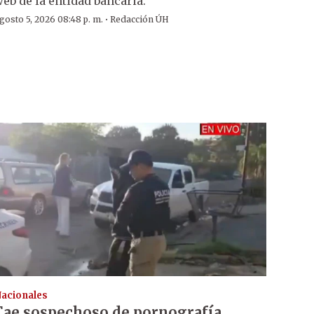
eb de la entidad bancaria.
·
gosto 5, 2026 08:48 p. m.
Redacción ÚH
acionales
Cae sospechoso de pornografía