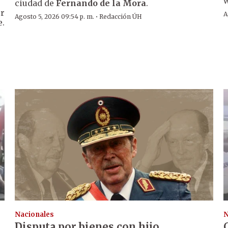
w
ciudad de
Fernando de la Mora
.
er
A
·
Agosto 5, 2026 09:54 p. m.
Redacción ÚH
e.
Nacionales
N
Disputa por bienes con hijo