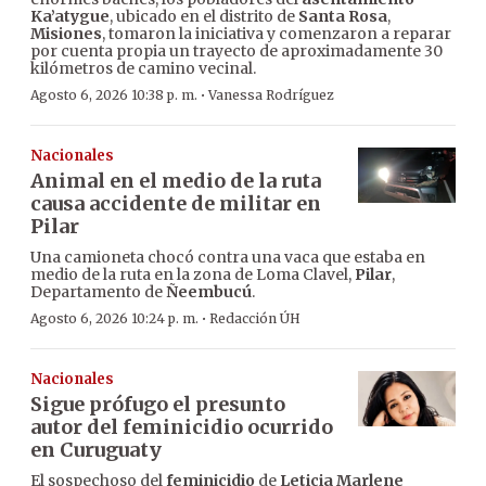
Ka’atygue
, ubicado en el distrito de
Santa Rosa
,
Misiones
, tomaron la iniciativa y comenzaron a reparar
por cuenta propia un trayecto de aproximadamente 30
kilómetros de camino vecinal.
·
Agosto 6, 2026 10:38 p. m.
Vanessa Rodríguez
Nacionales
Animal en el medio de la ruta
causa accidente de militar en
Pilar
Una camioneta chocó contra una vaca que estaba en
medio de la ruta en la zona de Loma Clavel,
Pilar
,
Departamento de
Ñeembucú
.
·
Agosto 6, 2026 10:24 p. m.
Redacción ÚH
Nacionales
Sigue prófugo el presunto
autor del feminicidio ocurrido
en Curuguaty
El sospechoso del
feminicidio
de
Leticia Marlene