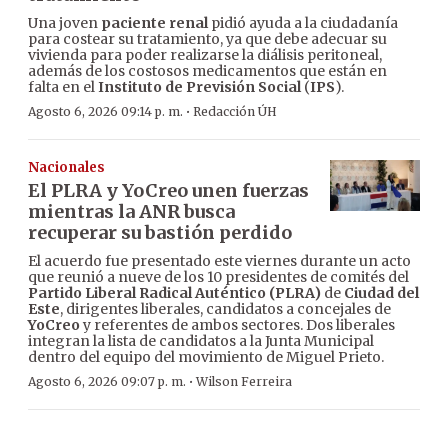
Una joven
paciente renal
pidió ayuda a la ciudadanía
para costear su tratamiento, ya que debe adecuar su
vivienda para poder realizarse la diálisis peritoneal,
además de los costosos medicamentos que están en
falta en el
Instituto de Previsión Social
(
IPS
).
·
Agosto 6, 2026 09:14 p. m.
Redacción ÚH
Nacionales
El PLRA y YoCreo unen fuerzas
mientras la ANR busca
recuperar su bastión perdido
El acuerdo fue presentado este viernes durante un acto
que reunió a nueve de los 10 presidentes de comités del
Partido Liberal Radical Auténtico (PLRA)
de
Ciudad del
Este
, dirigentes liberales, candidatos a concejales de
YoCreo
y referentes de ambos sectores. Dos liberales
integran la lista de candidatos a la Junta Municipal
dentro del equipo del movimiento de Miguel Prieto.
·
Agosto 6, 2026 09:07 p. m.
Wilson Ferreira