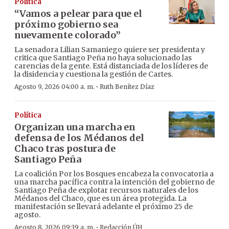
Política
“Vamos a pelear para que el
próximo gobierno sea
nuevamente colorado”
La senadora Lilian Samaniego quiere ser presidenta y
critica que Santiago Peña no haya solucionado las
carencias de la gente. Está distanciada de los líderes de
la disidencia y cuestiona la gestión de Cartes.
·
Agosto 9, 2026 04:00 a. m.
Ruth Benítez Díaz
Política
Organizan una marcha en
defensa de los Médanos del
Chaco tras postura de
Santiago Peña
La coalición Por los Bosques encabeza la convocatoria a
una marcha pacífica contra la intención del gobierno de
Santiago Peña de explotar recursos naturales de los
Médanos del Chaco, que es un área protegida. La
manifestación se llevará adelante el próximo 25 de
agosto.
·
Agosto 8, 2026 09:39 a. m.
Redacción ÚH