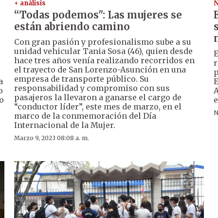
+ análisis
N
“Todas podemos": Las mujeres se
están abriendo camino
Con gran pasión y profesionalismo sube a su
unidad vehicular Tania Sosa (46), quien desde
E
hace tres años venía realizando recorridos en
r
el trayecto de San Lorenzo-Asunción en una
p
empresa de transporte público. Su
a
E
responsabilidad y compromiso con sus
o
A
pasajeros la llevaron a ganarse el cargo de
o
e
“conductor líder”, este mes de marzo, en el
N
marco de la conmemoración del Día
Internacional de la Mujer.
Marzo 9, 2023 08:08 a. m.