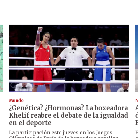
Mundo
N
¿Genética? ¿Hormonas? La boxeadora
Khelif reabre el debate de la igualdad
en el deporte
La participación este jueves en los Juegos
E