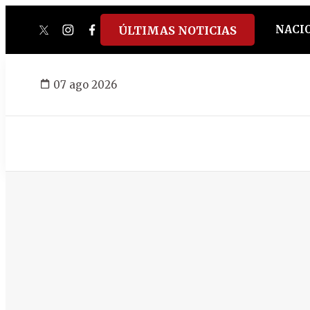
NACI
ÚLTIMAS NOTICIAS
twitter
instagram
facebook
tiktok
youtube
spotify
07 ago 2026