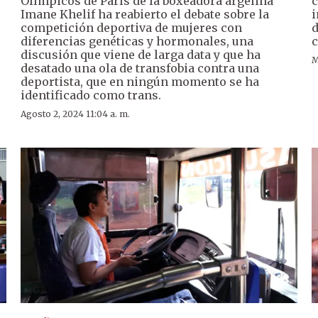
Olímpicos de París de la boxeadora argelina
c
Imane Khelif ha reabierto el debate sobre la
i
competición deportiva de mujeres con
d
diferencias genéticas y hormonales, una
c
discusión que viene de larga data y que ha
M
desatado una ola de transfobia contra una
deportista, que en ningún momento se ha
identificado como trans.
Agosto 2, 2024 11:04 a. m.