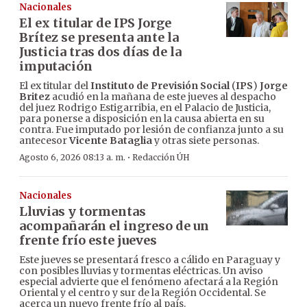
Nacionales
El ex titular de IPS Jorge
Brítez se presenta ante la
Justicia tras dos días de la
imputación
El ex titular del
Instituto de Previsión Social
(
IPS
)
Jorge
Britez
acudió en la mañana de este jueves al despacho
del juez Rodrigo Estigarribia, en el Palacio de Justicia,
para ponerse a disposición en la causa abierta en su
contra. Fue imputado por lesión de confianza junto a su
antecesor
Vicente Bataglia
y otras siete personas.
·
Agosto 6, 2026 08:13 a. m.
Redacción ÚH
Nacionales
Lluvias y tormentas
acompañarán el ingreso de un
frente frío este jueves
Este jueves se presentará fresco a cálido en Paraguay y
con posibles lluvias y tormentas eléctricas. Un aviso
especial advierte que el fenómeno afectará a la Región
Oriental y el centro y sur de la Región Occidental. Se
acerca un nuevo frente frío al país.