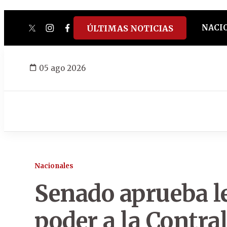
NACI
ÚLTIMAS NOTICIAS
twitter
instagram
facebook
tiktok
youtube
spotify
05 ago 2026
Nacionales
Senado aprueba l
poder a la Contral