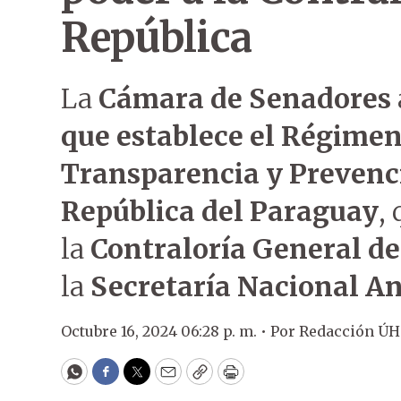
República
La
Cámara de Senadores
que establece el Régimen
Transparencia y Prevenci
República del Paraguay
,
la
Contraloría General de
la
Secretaría Nacional An
Octubre 16, 2024 06:28 p. m. •
Por
Redacción ÚH
WhatsApp
Facebook
Twitter
Email
Copy
Print