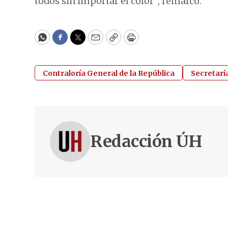
todos sin importar el color”, remarcó.
WhatsApp
Facebook
Twitter
Email
Copy
Print
Contraloría General de la República
Secretarí
Redacción ÚH