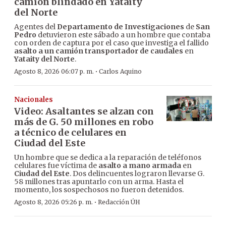
camión blindado en Yataity
del Norte
Agentes del
Departamento de Investigaciones
de
San
Pedro
detuvieron este sábado a un hombre que contaba
con orden de captura por el caso que investiga el fallido
asalto a un camión transportador de caudales
en
Yataity del Norte
.
·
Agosto 8, 2026 06:07 p. m.
Carlos Aquino
Nacionales
Video: Asaltantes se alzan con
más de G. 50 millones en robo
a técnico de celulares en
Ciudad del Este
Un hombre que se dedica a la reparación de teléfonos
celulares fue víctima de
asalto a mano armada
en
Ciudad del Este
. Dos delincuentes lograron llevarse G.
58 millones tras apuntarlo con un arma. Hasta el
momento, los sospechosos no fueron detenidos.
·
Agosto 8, 2026 05:26 p. m.
Redacción ÚH