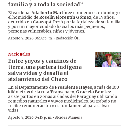
familia y a toda la sociedad”
El cardenal
Adalberto Martínez
condenó este domingo
el homicidio de
Roselín Florentín Gómez
, de 14 años,
ocurrido en
Caazapá
. Rezó por la fortaleza de su familia
y por un mayor cuidado hacia los más pequeños,
personas vulnerables, niños y jóvenes.
·
Agosto 9, 2026 06:32 p. m.
Redacción ÚH
Nacionales
Entre yuyos y caminos de
tierra, una partera indígena
salva vidas y desafía el
aislamiento del Chaco
En el Departamento de
Presidente Hayes
, a más de 100
kilómetros de la ruta Transchaco,
Graciela Benítez
asiste partos en zonas aisladas del Paraguay utilizando
remedios naturales y yuyos medicinales. Su trabajo no
recibe remuneración y es fundamental para salvar
vidas.
·
Agosto 9, 2026 04:15 p. m.
Alcides Manena