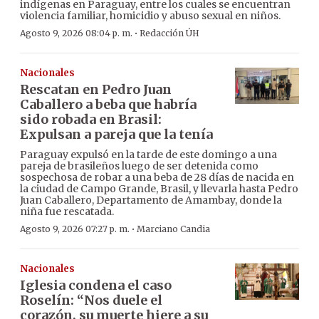
indígenas en Paraguay, entre los cuales se encuentran
violencia familiar, homicidio y abuso sexual en niños.
·
Agosto 9, 2026 08:04 p. m.
Redacción ÚH
Nacionales
Rescatan en Pedro Juan
Caballero a beba que habría
sido robada en Brasil:
Expulsan a pareja que la tenía
Paraguay expulsó en la tarde de este domingo a una
pareja de brasileños luego de ser detenida como
sospechosa de robar a una beba de 28 días de nacida en
la ciudad de Campo Grande, Brasil, y llevarla hasta Pedro
Juan Caballero, Departamento de Amambay, donde la
niña fue rescatada.
·
Agosto 9, 2026 07:27 p. m.
Marciano Candia
Nacionales
Iglesia condena el caso
Roselín: “Nos duele el
corazón, su muerte hiere a su