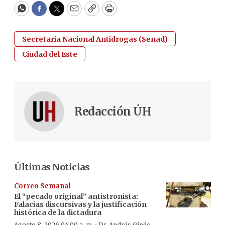
WhatsApp
Facebook
Twitter
Email
Copy
Print
Secretaría Nacional Antidrogas (Senad)
Ciudad del Este
Redacción ÚH
Últimas Noticias
Correo Semanal
El “pecado original” antistronista:
Falacias discursivas y la justificación
histórica de la dictadura
Agosto 8, 2026 04:00 a. m.
Dr. Andrés Ginés