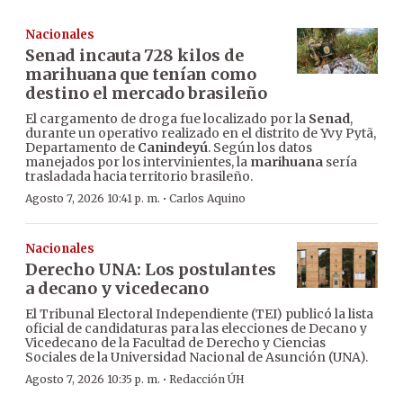
Nacionales
Senad incauta 728 kilos de
marihuana que tenían como
destino el mercado brasileño
El cargamento de droga fue localizado por la
Senad
,
durante un operativo realizado en el distrito de Yvy Pytã,
Departamento de
Canindeyú
. Según los datos
manejados por los intervinientes, la
marihuana
sería
trasladada hacia territorio brasileño.
·
Agosto 7, 2026 10:41 p. m.
Carlos Aquino
Nacionales
Derecho UNA: Los postulantes
a decano y vicedecano
El Tribunal Electoral Independiente (TEI) publicó la lista
oficial de candidaturas para las elecciones de Decano y
Vicedecano de la Facultad de Derecho y Ciencias
Sociales de la Universidad Nacional de Asunción (UNA).
·
Agosto 7, 2026 10:35 p. m.
Redacción ÚH