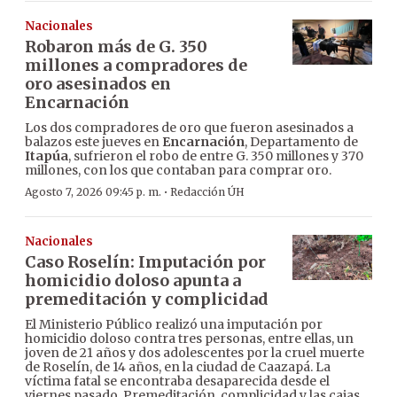
Nacionales
Robaron más de G. 350
millones a compradores de
oro asesinados en
Encarnación
Los dos compradores de oro que fueron asesinados a
balazos este jueves en
Encarnación
, Departamento de
Itapúa
, sufrieron el robo de entre G. 350 millones y 370
millones, con los que contaban para comprar oro.
·
Agosto 7, 2026 09:45 p. m.
Redacción ÚH
Nacionales
Caso Roselín: Imputación por
homicidio doloso apunta a
premeditación y complicidad
El Ministerio Público realizó una imputación por
homicidio doloso contra tres personas, entre ellas, un
joven de 21 años y dos adolescentes por la cruel muerte
de Roselín, de 14 años, en la ciudad de Caazapá. La
víctima fatal se encontraba desaparecida desde el
viernes pasado. Premeditación, complicidad y las cajas