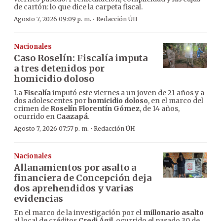
de cartón: lo que dice la carpeta fiscal.
·
Agosto 7, 2026 09:09 p. m.
Redacción ÚH
Nacionales
Caso Roselín: Fiscalía imputa
a tres detenidos por
homicidio doloso
La
Fiscalía
imputó este viernes a un joven de 21 años y a
dos adolescentes por
homicidio doloso
, en el marco del
crimen de
Roselín Florentín Gómez
, de 14 años,
ocurrido en
Caazapá
.
·
Agosto 7, 2026 07:57 p. m.
Redacción ÚH
Nacionales
Allanamientos por asalto a
financiera de Concepción deja
dos aprehendidos y varias
evidencias
En el marco de la investigación por el
millonario asalto
al local de créditos
Credi Ágil
, ocurrido el pasado 30 de