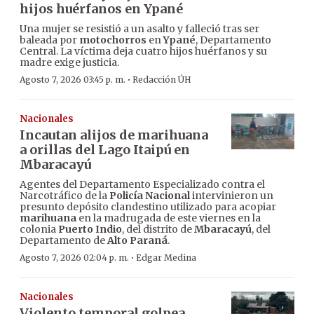
hijos huérfanos en Ypané
Una mujer se resistió a un asalto y falleció tras ser
baleada por
motochorros
en
Ypané
, Departamento
Central. La víctima deja cuatro hijos huérfanos y su
madre exige justicia.
·
Agosto 7, 2026 03:45 p. m.
Redacción ÚH
Nacionales
Incautan alijos de marihuana
a orillas del Lago Itaipú en
Mbaracayú
Agentes del Departamento Especializado contra el
Narcotráfico de la
Policía Nacional
intervinieron un
presunto depósito clandestino utilizado para acopiar
marihuana
en la madrugada de este viernes en la
colonia
Puerto Indio
, del distrito de
Mbaracayú
, del
Departamento de
Alto Paraná
.
·
Agosto 7, 2026 02:04 p. m.
Edgar Medina
Nacionales
Violento temporal golpea