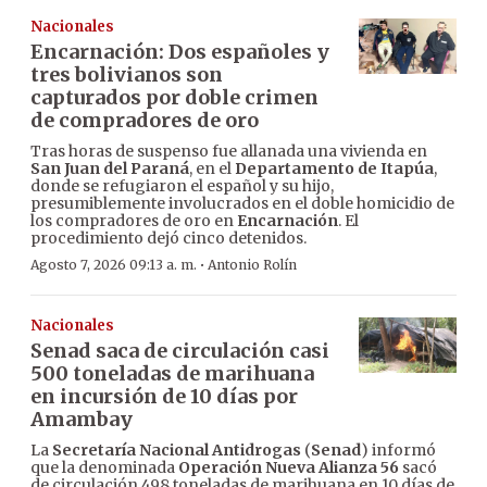
Nacionales
Encarnación: Dos españoles y
tres bolivianos son
capturados por doble crimen
de compradores de oro
Tras horas de suspenso fue allanada una vivienda en
San Juan del Paraná
, en el
Departamento de Itapúa
,
donde se refugiaron el español y su hijo,
presumiblemente involucrados en el doble homicidio de
los compradores de oro en
Encarnación
. El
procedimiento dejó cinco detenidos.
·
Agosto 7, 2026 09:13 a. m.
Antonio Rolín
Nacionales
Senad saca de circulación casi
500 toneladas de marihuana
en incursión de 10 días por
Amambay
La
Secretaría Nacional Antidrogas
(
Senad
) informó
que la denominada
Operación Nueva Alianza 56
sacó
de circulación 498 toneladas de marihuana en 10 días de