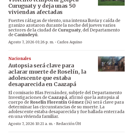
Curuguaty y deja unas 50
viviendas afectadas
Fuertes ráfagas de viento, una intensa lluvia y caída de
granizo azotaron durante la noche del jueves varios
sectores de la ciudad de
Curuguaty
, del Departamento
de
Canindeyú
.
·
Agosto 7, 2026 01:26 p. m.
Carlos Aquino
Nacionales
Autopsia será clave para
aclarar muerte de Roselín, la
adolescente que estaba
desaparecida en Caazapá
El comisario Blas Fernández, subjefe del Departamento
Investigaciones de
Caazapá
, afirmó que la autopsia al
cuerpo de
Roselín Florentín Gómez
(14) será clave para
determinar las circunstancias de su muerte. La
adolescente estaba desaparecida y fue hallada enterrada
en una vivienda familiar.
·
Agosto 7, 2026 10:21 a. m.
Redacción ÚH