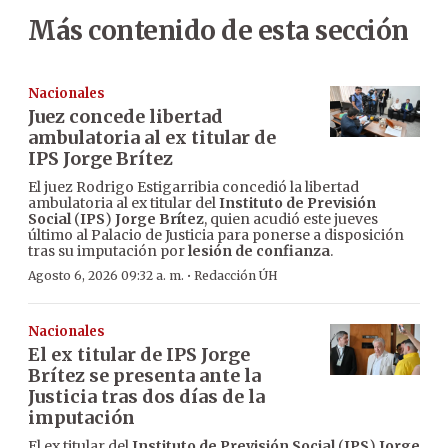
Más contenido de esta sección
Nacionales
Juez concede libertad
ambulatoria al ex titular de
IPS Jorge Brítez
El juez Rodrigo Estigarribia concedió la libertad
ambulatoria al ex titular del
Instituto de Previsión
Social
(
IPS
)
Jorge Brítez
, quien acudió este jueves
último al Palacio de Justicia para ponerse a disposición
tras su imputación por
lesión de confianza
.
·
Agosto 6, 2026 09:32 a. m.
Redacción ÚH
Nacionales
El ex titular de IPS Jorge
Brítez se presenta ante la
Justicia tras dos días de la
imputación
El ex titular del
Instituto de Previsión Social
(
IPS
)
Jorge