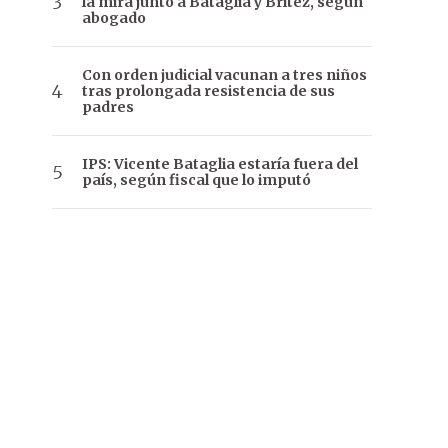
la mira junto a Bataglia y Brítez, según
abogado
Con orden judicial vacunan a tres niños
tras prolongada resistencia de sus
padres
IPS: Vicente Bataglia estaría fuera del
país, según fiscal que lo imputó