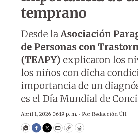
temprano
Desde la
Asociación Para
de Personas con Trastorn
(TEAPY)
explicaron los ni
los niños con dicha condi
importancia de un diagnóst
es el Día Mundial de Conci
Abril 1, 2026 06:19 p. m. •
Por
Redacción ÚH
WhatsApp
Facebook
Twitter
Email
Copy
Print