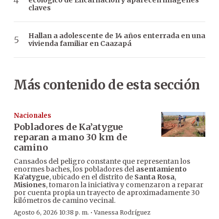
ecológico de Encarnación y aparecen imágenes
claves
Hallan a adolescente de 14 años enterrada en una
vivienda familiar en Caazapá
Más contenido de esta sección
Nacionales
Pobladores de Ka’atygue
reparan a mano 30 km de
camino
Cansados del peligro constante que representan los
enormes baches, los pobladores del
asentamiento
Ka’atygue
, ubicado en el distrito de
Santa Rosa
,
Misiones
, tomaron la iniciativa y comenzaron a reparar
por cuenta propia un trayecto de aproximadamente 30
kilómetros de camino vecinal.
·
Agosto 6, 2026 10:38 p. m.
Vanessa Rodríguez