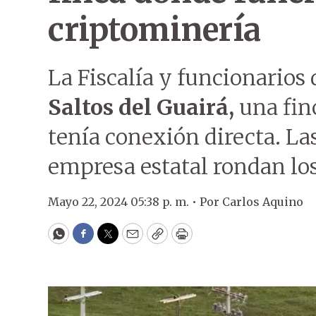
criptominería
La Fiscalía y funcionarios
Saltos del Guairá,
una fin
tenía conexión directa. La
empresa estatal rondan los
Mayo 22, 2024 05:38 p. m. •
Por
Carlos Aquino
WhatsApp
Facebook
Twitter
Email
Copy
Print