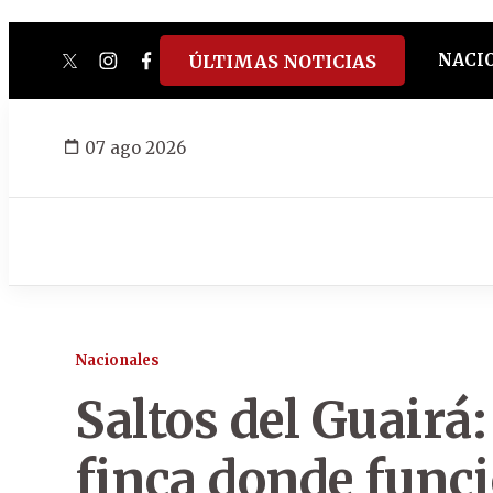
NACI
ÚLTIMAS NOTICIAS
twitter
instagram
facebook
tiktok
youtube
spotify
07 ago 2026
Nacionales
Saltos del Guairá
finca donde func