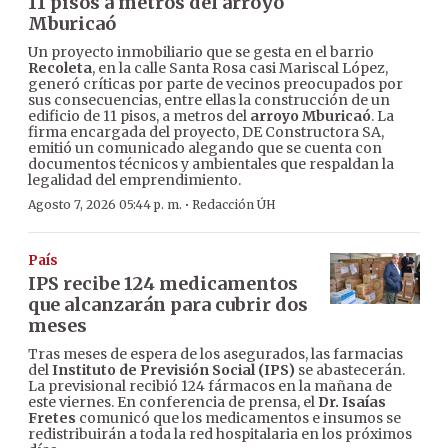
11 pisos a metros del arroyo
Mburicaó
Un proyecto inmobiliario que se gesta en el barrio
Recoleta
, en la calle Santa Rosa casi Mariscal López,
generó críticas por parte de vecinos preocupados por
sus consecuencias, entre ellas la construcción de un
edificio de 11 pisos, a metros del
arroyo Mburicaó
. La
firma encargada del proyecto, DE Constructora SA,
emitió un comunicado alegando que se cuenta con
documentos técnicos y ambientales que respaldan la
legalidad del emprendimiento.
·
Agosto 7, 2026 05:44 p. m.
Redacción ÚH
País
IPS recibe 124 medicamentos
que alcanzarán para cubrir dos
meses
Tras meses de espera de los asegurados, las farmacias
del
Instituto de Previsión Social (IPS)
se abastecerán.
La previsional recibió 124 fármacos en la mañana de
este viernes. En conferencia de prensa, el
Dr. Isaías
Fretes
comunicó que los medicamentos e insumos se
redistribuirán a toda la red hospitalaria en los próximos