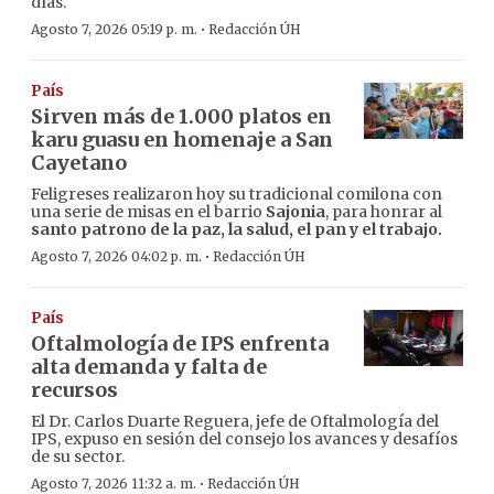
días.
·
Agosto 7, 2026 05:19 p. m.
Redacción ÚH
País
Sirven más de 1.000 platos en
karu guasu en homenaje a San
Cayetano
Feligreses realizaron hoy su tradicional comilona con
una serie de misas en el barrio
Sajonia
, para honrar al
santo patrono de la paz, la salud, el pan y el trabajo.
·
Agosto 7, 2026 04:02 p. m.
Redacción ÚH
País
Oftalmología de IPS enfrenta
alta demanda y falta de
recursos
El Dr. Carlos Duarte Reguera, jefe de Oftalmología del
IPS, expuso en sesión del consejo los avances y desafíos
de su sector.
·
Agosto 7, 2026 11:32 a. m.
Redacción ÚH