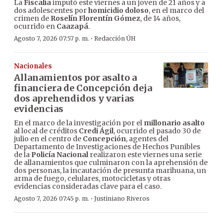
La
Fiscalía
imputó este viernes a un joven de 21 años y a
dos adolescentes por
homicidio doloso
, en el marco del
crimen de
Roselín Florentín Gómez
, de 14 años,
ocurrido en
Caazapá
.
·
Agosto 7, 2026 07:57 p. m.
Redacción ÚH
Nacionales
Allanamientos por asalto a
financiera de Concepción deja
dos aprehendidos y varias
evidencias
En el marco de la investigación por el
millonario asalto
al local de créditos
Credi Ágil
, ocurrido el pasado 30 de
julio en el centro de
Concepción
, agentes del
Departamento de Investigaciones de Hechos Punibles
de la
Policía Nacional
realizaron este viernes una serie
de allanamientos que culminaron con la aprehensión de
dos personas, la incautación de presunta marihuana, un
arma de fuego, celulares, motocicletas y otras
evidencias consideradas clave para el caso.
·
Agosto 7, 2026 07:45 p. m.
Justiniano Riveros