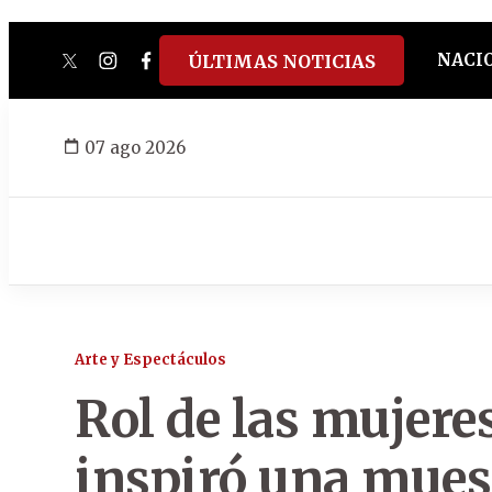
NACI
ÚLTIMAS NOTICIAS
twitter
instagram
facebook
tiktok
youtube
spotify
07 ago 2026
Arte y Espectáculos
Rol de las mujere
inspiró una mues