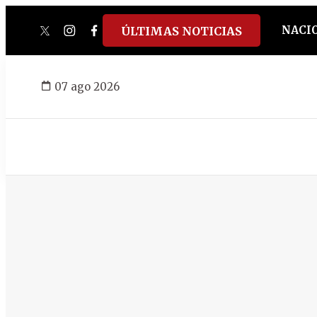
NACI
ÚLTIMAS NOTICIAS
twitter
instagram
facebook
tiktok
youtube
spotify
07 ago 2026