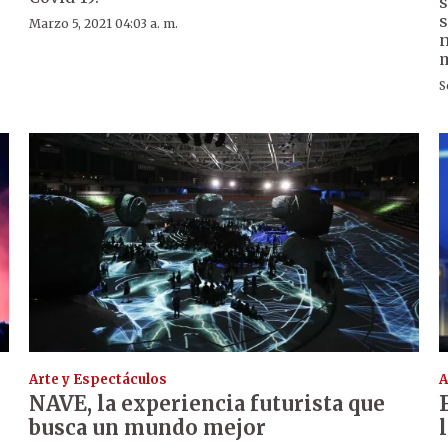
s
s
Marzo 5, 2021 04:03 a. m.
n
m
S
Arte y Espectáculos
A
NAVE, la experiencia futurista que
busca un mundo mejor