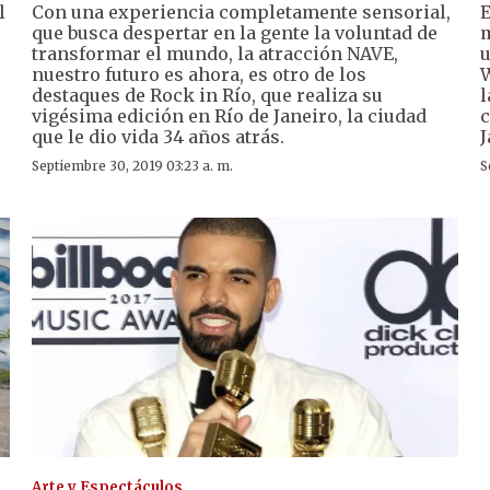
l
Con una experiencia completamente sensorial,
E
que busca despertar en la gente la voluntad de
m
transformar el mundo, la atracción NAVE,
u
nuestro futuro es ahora, es otro de los
W
destaques de Rock in Río, que realiza su
l
vigésima edición en Río de Janeiro, la ciudad
c
que le dio vida 34 años atrás.
J
Septiembre 30, 2019 03:23 a. m.
S
Arte y Espectáculos