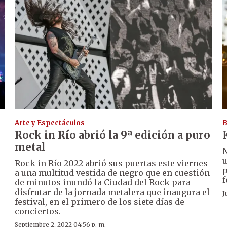
Arte y Espectáculos
B
Rock in Río abrió la 9ª edición a puro
metal
N
u
Rock in Río 2022 abrió sus puertas este viernes
p
a una multitud vestida de negro que en cuestión
f
de minutos inundó la Ciudad del Rock para
disfrutar de la jornada metalera que inaugura el
J
festival, en el primero de los siete días de
conciertos.
Septiembre 2, 2022 04:56 p. m.