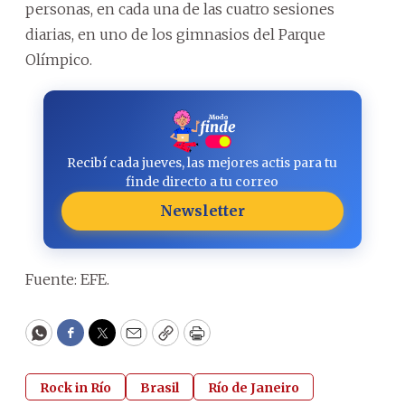
personas, en cada una de las cuatro sesiones
diarias, en uno de los gimnasios del Parque
Olímpico.
Recibí cada jueves, las mejores actis para tu
finde directo a tu correo
Newsletter
Fuente: EFE.
WhatsApp
Facebook
Twitter
Email
Copy
Print
Rock in Río
Brasil
Río de Janeiro