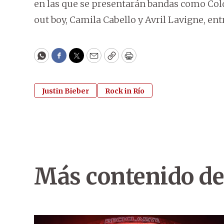
en las que se presentarán bandas como Cold
out boy, Camila Cabello y Avril Lavigne, entr
WhatsApp
Facebook
Twitter
Email
Copy
Print
Justin Bieber
Rock in Río
Más contenido de