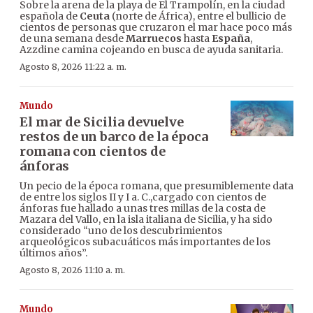
Sobre la arena de la playa de El Trampolín, en la ciudad
española de
Ceuta
(norte de África), entre el bullicio de
cientos de personas que cruzaron el mar hace poco más
de una semana desde
Marruecos
hasta
España
,
Azzdine camina cojeando en busca de ayuda sanitaria.
Agosto 8, 2026 11:22 a. m.
Mundo
El mar de Sicilia devuelve
restos de un barco de la época
romana con cientos de
ánforas
Un pecio de la época romana, que presumiblemente data
de entre los siglos II y I a. C.,cargado con cientos de
ánforas fue hallado a unas tres millas de la costa de
Mazara del Vallo, en la isla italiana de Sicilia, y ha sido
considerado “uno de los descubrimientos
arqueológicos subacuáticos más importantes de los
últimos años”.
Agosto 8, 2026 11:10 a. m.
Mundo