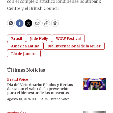
con el complejo artístico londinense Southbank
Centre y el British Council.
WhatsApp
Facebook
Twitter
Email
Copy
Print
Brasil
Jude Kelly
WOW Festival
América Latina
Día Internacional de la Mujer
Río de Janeiro
Últimas Noticias
Brand Voice
Día del Veterinario: P’ludos y Kerkus
destacan el valor de la prevención
para el bienestar de las mascotas
·
Agosto 10, 2026 08:00 a. m.
Brand Voice