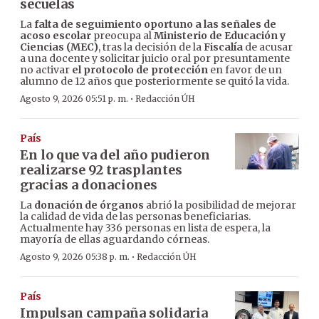
secuelas
La
falta de seguimiento oportuno a las señales de
acoso escolar
preocupa al
Ministerio de Educación y
Ciencias (MEC)
, tras la decisión de la
Fiscalía
de acusar
a una docente y solicitar juicio oral por presuntamente
no activar
el protocolo de protección
en favor de un
alumno de 12 años que posteriormente se quitó la vida.
·
Agosto 9, 2026 05:51 p. m.
Redacción ÚH
País
En lo que va del año pudieron
realizarse 92 trasplantes
gracias a donaciones
La
donación de órganos
abrió la posibilidad de mejorar
la calidad de vida de las personas beneficiarias.
Actualmente hay 336 personas en lista de espera, la
mayoría de ellas aguardando córneas.
·
Agosto 9, 2026 05:38 p. m.
Redacción ÚH
País
Impulsan campaña solidaria