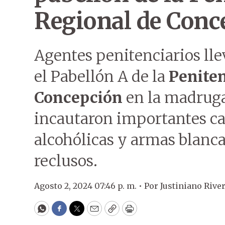
Regional de Conc
Agentes penitenciarios lle
el Pabellón A de la
Peniten
Concepción
en la madruga
incautaron importantes ca
alcohólicas y armas blanca
reclusos.
Agosto 2, 2024 07:46 p. m. •
Por
Justiniano Rive
WhatsApp
Facebook
Twitter
Email
Copy
Print