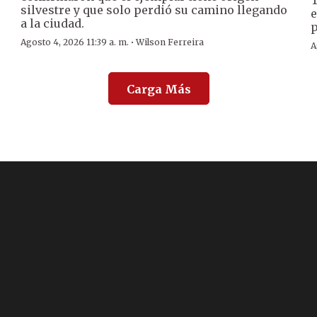
silvestre y que solo perdió su camino llegando
e
a la ciudad.
p
·
Agosto 4, 2026 11:39 a. m.
Wilson Ferreira
A
Carga Más