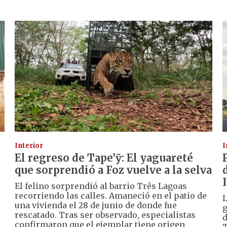
Interior
I
El regreso de Tape’ỹ: El yaguareté
que sorprendió a Foz vuelve a la selva
El felino sorprendió al barrio Três Lagoas
recorriendo las calles. Amaneció en el patio de
L
una vivienda el 28 de junio de donde fue
g
rescatado. Tras ser observado, especialistas
d
confirmaron que el ejemplar tiene origen
T