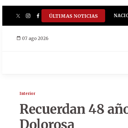
NACI
ÚLTIMAS NOTICIAS
twitter
instagram
facebook
tiktok
youtube
spotify
07 ago 2026
Interior
Recuerdan 48 año
Dolorosa