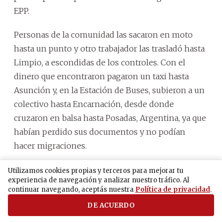
EPP.
Personas de la comunidad las sacaron en moto
hasta un punto y otro trabajador las trasladó hasta
Limpio, a escondidas de los controles. Con el
dinero que encontraron pagaron un taxi hasta
Asunción y, en la Estación de Buses, subieron a un
colectivo hasta Encarnación, desde donde
cruzaron en balsa hasta Posadas, Argentina, ya que
habían perdido sus documentos y no podían
hacer migraciones.
Un 23 de noviembre de 2020 llegaron a su pueblo,
Utilizamos cookies propias y terceros para mejorar tu
experiencia de navegación y analizar nuestro tráfico. Al
exactamente un año después. Salieron seis y
continuar navegando, aceptás nuestra
Política de privacidad
.
regresaron dos. Dos de las niñas estaban muertas,
DE ACUERDO
mientras que Lichita, desaparecida.