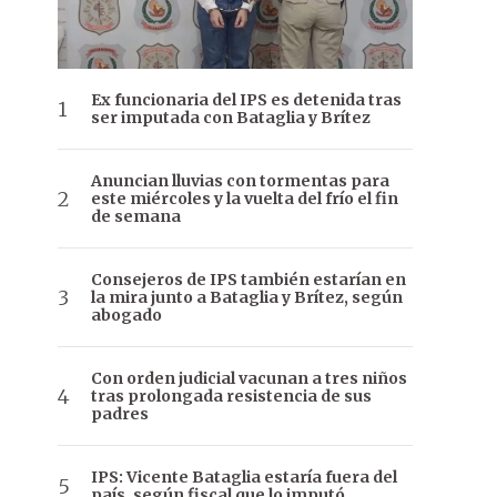
Ex funcionaria del IPS es detenida tras
ser imputada con Bataglia y Brítez
Anuncian lluvias con tormentas para
este miércoles y la vuelta del frío el fin
de semana
Consejeros de IPS también estarían en
la mira junto a Bataglia y Brítez, según
abogado
Con orden judicial vacunan a tres niños
tras prolongada resistencia de sus
padres
IPS: Vicente Bataglia estaría fuera del
país, según fiscal que lo imputó