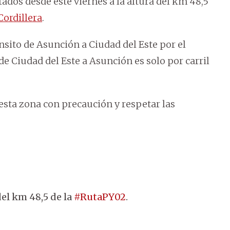
dos desde este viernes a la altura del km 48,5
Cordillera
.
sito de Asunción a Ciudad del Este por el
e Ciudad del Este a Asunción es solo por carril
 esta zona con precaución y respetar las
del km 48,5 de la
#RutaPY02
.