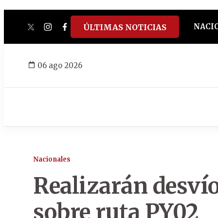
NACI
ÚLTIMAS NOTICIAS
twitter
instagram
facebook
tiktok
youtube
spotify
06 ago 2026
Nacionales
Realizarán desvío
sobre ruta PY02