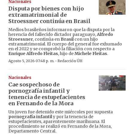
Nacionales
Disputa por bienes con hijo
extramatrimonial de
Stroessner continúa en Brasil
Medios brasileños informaron que la disputa por la
herencia del fallecido dictador paraguayo,
Alfredo
Stroessner
, continúa en
Brasil
con un hijo
extramatrimonial. El cuerpo del general fue exhumado
en el 2022 y se comprobó la filiación con respecto a
Enrique Alfredo Fleitas
, hijo de
Michele Fleitas
.
·
Agosto 5, 2026 07:48 p. m.
Redacción ÚH
Nacionales
Cae sospechoso de
pornografía infantil y
tenencia de estupefacientes
en Fernando de la Mora
Un joven fue detenido este miércoles por supuesta
pornografía infantil
y por la tenencia de
estupefacientes, aparentemente marihuana. El
procedimiento se realizó en Fernando de la Mora,
Departamento Central.