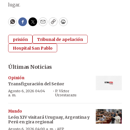
lugar.
WhatsApp
Facebook
Twitter
Email
Copy
Print
prisión
Tribunal de apelación
Hospital San Pablo
Últimas Noticias
Opinión
Transfiguración del Señor
·
Agosto 6, 2026 04:04
P. Víctor
a. m.
Urrestarazu
Mundo
León XIV visitará Uruguay, Argentina y
Perú en gira regional
·
Agosto 6, 2026 04:00 a. m.
AFP