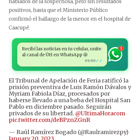
hablados de la sospechosa, pero sin resultados
positivos, hasta que el Ministerio Público
confirmó el hallazgo de la menor en el hospital de
Caacupé.
Recibí las noticias en tu celular, unite
1
al canal de ÚH en WhatsApp 🤩
✓✓
09:00
El Tribunal de Apelación de Feria ratificó la
prisión preventiva de Luis Ramón Dávalos y
Myriam Fabiola Díaz, procesados por
haberse llevado a una beba del Hospital San
Pablo en diciembre pasado. Seguirán
privados de su libertad.
@UltimaHoracom
pic.twitter.com/deBPznZGnR
— Raúl Ramírez Bogado (@Raulramirezpy)
January 20, 2023